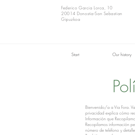
Federico Garcia Lorca, 10
20014 Donostia-San Sebastian
Gipuzkoa
Start
Our history
Pol
Bienvenido/a a Via Fora. Va
privacidad explica cómo reco
Información que Recopilam
Recopilamos información per
número de teléfono y detall