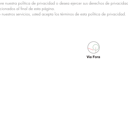
bre nuestra política de privacidad o desea ejercer sus derechos de privacid
rcionados al final de esta página.
 o nuestros servicios, usted acepta los términos de esta política de privacidad.
Summer opening hours
Sunday to Thursday
10:00AM - 01:00AM
Friday, Saturday and the eve
of public holidays
10:00AM - 02:00AM
-​
Winter opening hours
Sunday to Thursday
10:00AM - 23:00PM
Friday, Saturday and the eve
of public holidays
+34 943 470 989
10:00AM - 00:30AM
© Via Fora 2022 by Cre