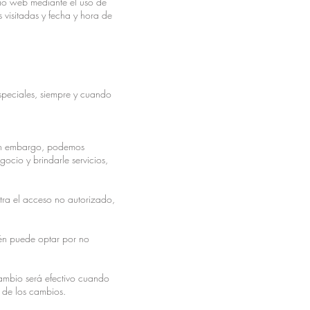
itio web mediante el uso de
s visitadas y fecha y hora de
especiales, siempre y cuando
Sin embargo, podemos
ocio y brindarle servicios,
tra el acceso no autorizado,
ién puede optar por no
cambio será efectivo cuando
 de los cambios.