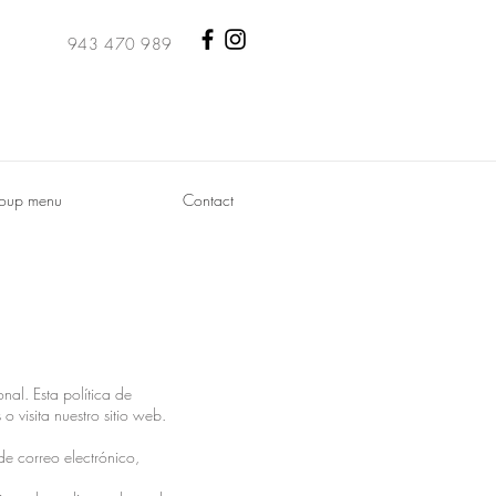
943 470 989
oup menu
Contact
al. Esta política de
 visita nuestro sitio web.
e correo electrónico,