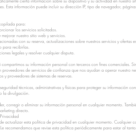
icamente cierta información sobre su dispositivo y su actividad en nuestro s
res. Esta información puede incluir su dirección IP, tipo de navegador, página
ecopilada para:
rcionar los servicios solicitados.
 mejorar nuestro sitio web y servicios.
cionadas con su reserva, actualizaciones sobre nuestros servicios y ofertas 
 para recibirlas.
iones legales y resolver cualquier disputa.
 compartimos su información personal con terceros con fines comerciales. 
n proveedores de servicios de confianza que nos ayudan a operar nuestro neg
 y proveedores de sistemas de reservas.
guridad técnicas, administrativas y físicas para proteger su información con
o la divulgación.
er, corregir o eliminar su información personal en cualquier momento. Tamb
arketing directo.
 Privacidad
e actualizar esta política de privacidad en cualquier momento. Cualquier 
 Le recomendamos que revise esta política periódicamente para estar al tanto