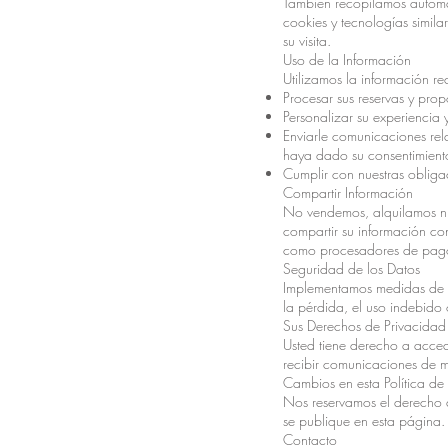
También recopilamos automát
cookies y tecnologías simila
su visita.
Uso de la Información
Utilizamos la información r
Procesar sus reservas y propo
Personalizar su experiencia y
Enviarle comunicaciones rela
haya dado su consentimiento
Cumplir con nuestras obligac
Compartir Información
No vendemos, alquilamos ni
compartir su información co
como procesadores de pagos
Seguridad de los Datos
Implementamos medidas de se
la pérdida, el uso indebido 
Sus Derechos de Privacidad
Usted tiene derecho a acced
recibir comunicaciones de m
Cambios en esta Política de
Nos reservamos el derecho d
se publique en esta página.
Contacto