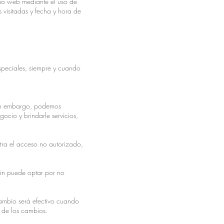
itio web mediante el uso de
s visitadas y fecha y hora de
especiales, siempre y cuando
Sin embargo, podemos
ocio y brindarle servicios,
tra el acceso no autorizado,
ién puede optar por no
cambio será efectivo cuando
 de los cambios.