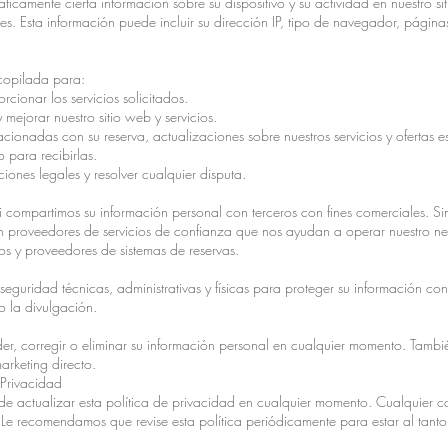
icamente cierta información sobre su dispositivo y su actividad en nuestro s
res. Esta información puede incluir su dirección IP, tipo de navegador, página
ecopilada para:
rcionar los servicios solicitados.
 mejorar nuestro sitio web y servicios.
cionadas con su reserva, actualizaciones sobre nuestros servicios y ofertas 
 para recibirlas.
iones legales y resolver cualquier disputa.
 compartimos su información personal con terceros con fines comerciales. 
n proveedores de servicios de confianza que nos ayudan a operar nuestro neg
 y proveedores de sistemas de reservas.
guridad técnicas, administrativas y físicas para proteger su información con
o la divulgación.
er, corregir o eliminar su información personal en cualquier momento. Tamb
arketing directo.
 Privacidad
e actualizar esta política de privacidad en cualquier momento. Cualquier 
 Le recomendamos que revise esta política periódicamente para estar al tanto