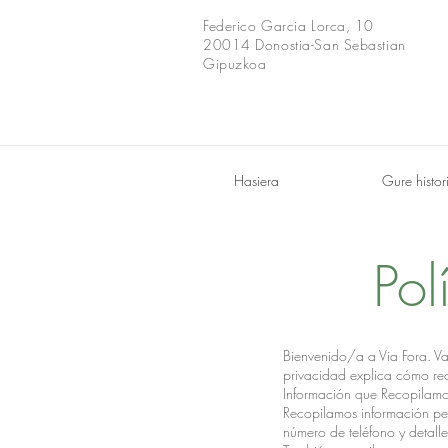
Federico Garcia Lorca, 10
20014 Donostia-San Sebastian
Gipuzkoa
Hasiera
Gure histor
Pol
Bienvenido/a a Via Fora. Va
privacidad explica cómo reco
Información que Recopilam
Recopilamos información per
número de teléfono y detall