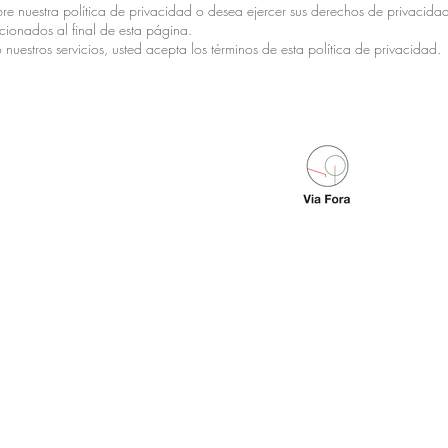
bre nuestra política de privacidad o desea ejercer sus derechos de privacid
rcionados al final de esta página.
 o nuestros servicios, usted acepta los términos de esta política de privacidad.
Udako ordutegia
Igandetik ostegunera
10:00 - 01:00
Ostiral, larunbat eta
jai egun bezperak
10:00 - 02:00
-​
Neguko ordutegia
Igandetik ostegunera
10:00 - 23:00
Ostiral, larunbat eta
jai egun bezperak
+34 943 470 989
10:00 - 00:30
© Via Fora 2022 Cre&o-