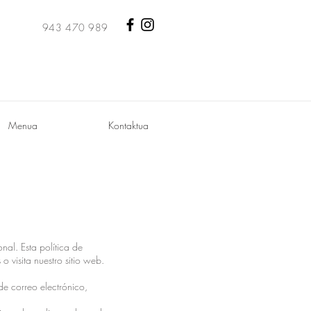
943 470 989
Menua
Kontaktua
al. Esta política de
 visita nuestro sitio web.
e correo electrónico,