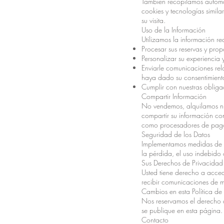
También recopilamos automát
cookies y tecnologías simila
su visita.
Uso de la Información
Utilizamos la información r
Procesar sus reservas y propo
Personalizar su experiencia y
Enviarle comunicaciones rela
haya dado su consentimiento
Cumplir con nuestras obligac
Compartir Información
No vendemos, alquilamos ni
compartir su información co
como procesadores de pagos
Seguridad de los Datos
Implementamos medidas de se
la pérdida, el uso indebido 
Sus Derechos de Privacidad
Usted tiene derecho a acced
recibir comunicaciones de m
Cambios en esta Política de
Nos reservamos el derecho d
se publique en esta página.
Contacto