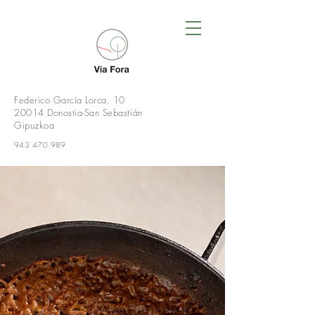
Federico García Lorca, 10
20014 Donostia-San Sebastián
Gipuzkoa
943 470 989
GASTRONOMÍA QUE FUSIONA EL