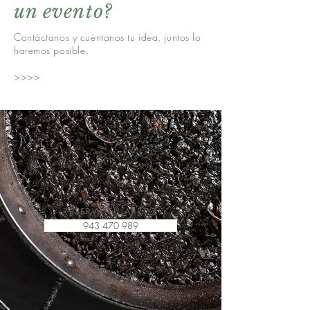
un evento?
Contáctanos y cuéntanos tu idea, juntos lo
haremos posible.
>>>>
¡RESERVA TU ARROZ!
943 470 989