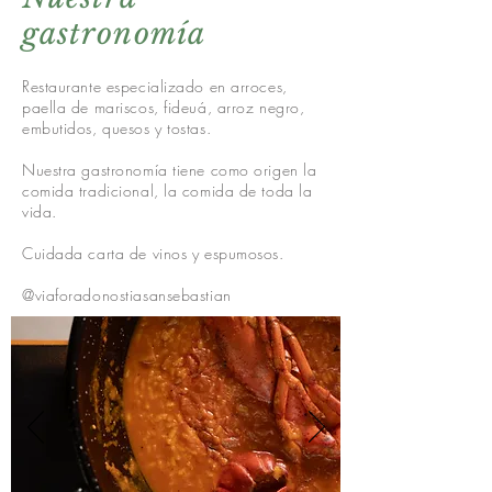
gastronomía
Restaurante especializado en arroces,
paella de mariscos, fideuá, arroz negro,
embutidos, quesos y tostas.
Nuestra gastronomía tiene como origen la
comida tradicional, la comida de toda la
vida.
Cuidada carta de vinos y espumosos.
@viaforadonostiasansebastian