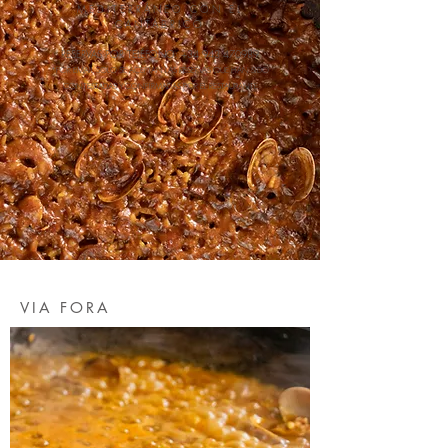
MEDITERRÁNEO CON EL
CANTÁBRICO
RESERVAS POR TELÉFONO: +34 943 470989
*POR EMAIL S
OLO SE ACEPTAN LAS RESERVAS QUE HAN SIDO
CONTESTADAS Y CONFIRMADAS POR EL RESTAURANTE
VIA FORA